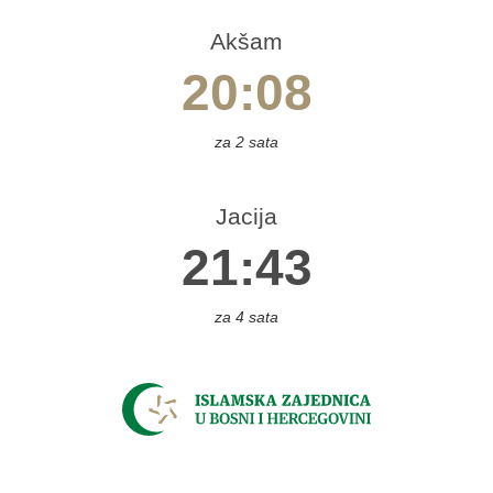
reza
Akšam
gojno
20:08
sovača
užim
za 2 sata
azin
ajniče
Jacija
pljina
21:43
Čelić
elinac
itluk
za 4 sata
rventa
oboj
onji
akuf