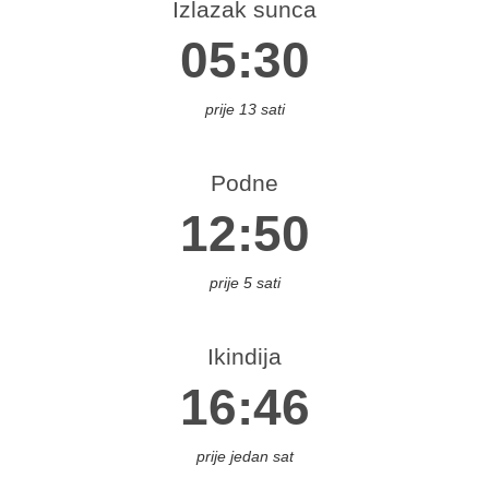
Izlazak sunca
.
05:30
diška
prije 13 sati
s.
ahovo
os.
Podne
rupa
12:50
Bos.
Novi
prije 5 sati
s.
trovac
Ikindija
os.
amac
16:46
atunac
rčko
prije jedan sat