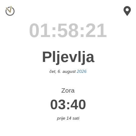
×
novići
01:58:21
anja
uka
Pljevlja
ihać
čet, 6. august
2026
eljina
Zora
03:40
ileća
Bos.
Brod
prije 14 sati
os.
ubica