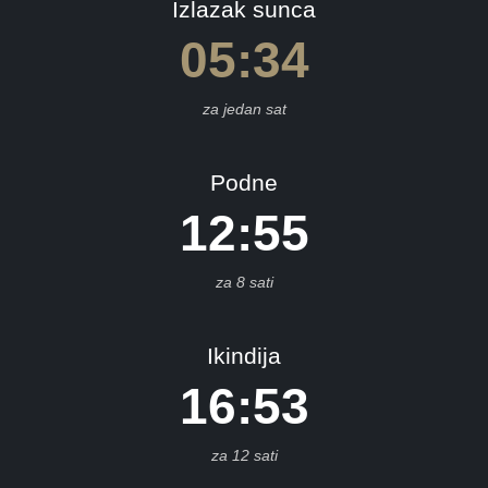
Izlazak sunca
.
05:34
diška
za jedan sat
s.
ahovo
os.
Podne
rupa
12:55
Bos.
Novi
za 8 sati
s.
trovac
Ikindija
os.
amac
16:53
atunac
rčko
za 12 sati