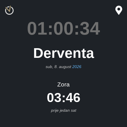
×
novići
01:00:34
anja
uka
Derventa
ihać
sub, 8. august
2026
eljina
Zora
03:46
ileća
Bos.
Brod
prije jedan sat
os.
ubica