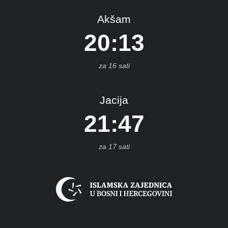
reza
Akšam
gojno
20:13
sovača
užim
za 16 sati
azin
ajniče
Jacija
pljina
21:47
Čelić
elinac
itluk
za 17 sati
rventa
oboj
onji
akuf