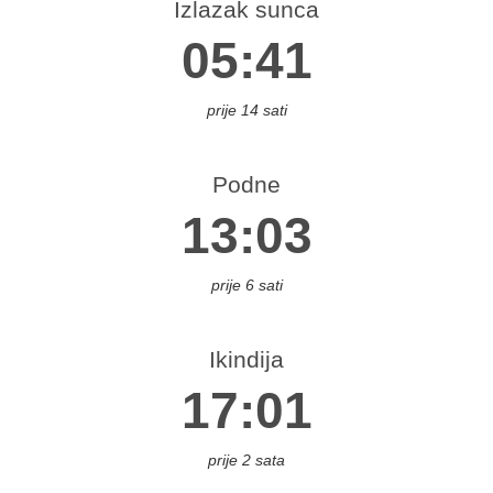
Izlazak sunca
.
05:41
diška
prije 14 sati
s.
ahovo
os.
Podne
rupa
13:03
Bos.
Novi
prije 6 sati
s.
trovac
Ikindija
os.
amac
17:01
atunac
rčko
prije 2 sata