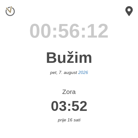
×
novići
00:56:12
anja
uka
Bužim
ihać
pet, 7. august
2026
eljina
Zora
03:52
ileća
Bos.
Brod
prije 16 sati
os.
ubica