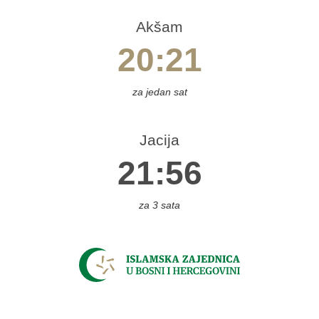
reza
Akšam
gojno
20:21
sovača
užim
za jedan sat
azin
ajniče
Jacija
pljina
21:56
Čelić
elinac
itluk
za 3 sata
rventa
oboj
onji
akuf