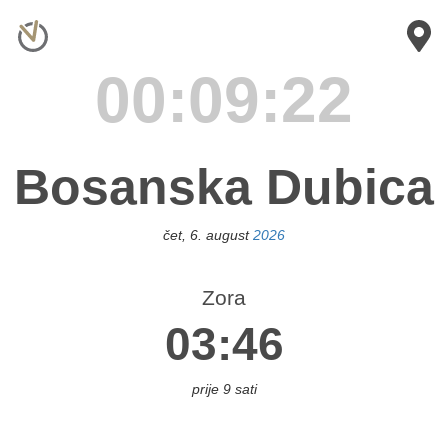
×
novići
00:09:22
anja
uka
Bosanska Dubica
ihać
čet, 6. august
2026
eljina
Zora
03:46
ileća
Bos.
Brod
prije 9 sati
os.
ubica