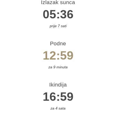
Izlazak sunca
.
05:36
diška
prije 7 sati
s.
ahovo
os.
Podne
rupa
12:59
Bos.
Novi
za 9 minuta
s.
trovac
Ikindija
os.
amac
16:59
atunac
rčko
za 4 sata