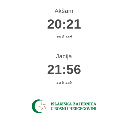
reza
Akšam
gojno
20:21
sovača
užim
za 8 sati
azin
ajniče
Jacija
pljina
21:56
Čelić
elinac
itluk
za 9 sati
rventa
oboj
onji
akuf